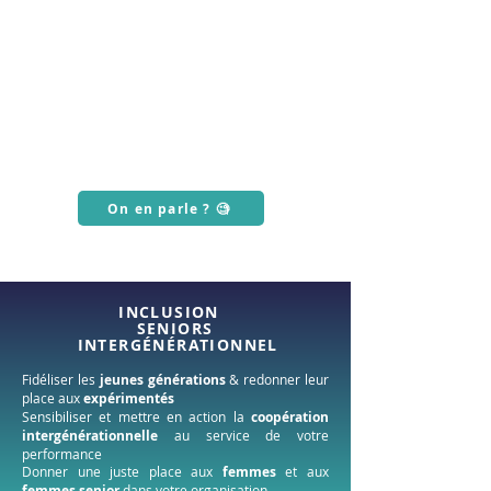
On en parle ? 🧐
INCLUSION
SENIORS
INTERGÉNÉRATIONNEL
Fidéliser les
jeunes générations
& redonner leur
place aux
expérimentés
Sensibiliser et mettre en action la
coopération
intergénérationnelle
au service de votre
performance
Donner une juste place aux
femmes
et aux
femmes senior
dans votre organisation