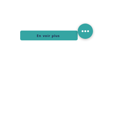
En voir plus
Ils nous font confiance !
100+ organisations accompagnées depuis
2023
+de 40 000 managers & collaborateurs mis
en action
Ils témoignent →