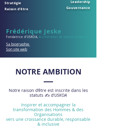
Leadership
Stratégie
Gouvernance
Raison d'être
Frédérique Jeske
​Fondatrice d'USKOA,
Accélérateur de sens et d'impact
Sa biographie
Son site web
NOTRE AMBITION
Notre raison d’être est inscrite dans les
statuts ✍️ d’
USKOA
Inspirer et accompagner la
transformation des Hommes & des
Organisations
vers une croissance durable, responsable
& inclusive