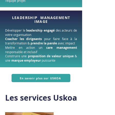
l'équipe projet
LEADERSHIP MANAGEMENT
IMAGE
Développer le
leadership engagé
des acteurs de
votre organisation
Coacher les dirigeants
pour faire face à la
transformation &
prendre la parole
avec impact
Mettre en action un
care management
responsable et inclusif
Construire une
proposition de valeur unique
&
une
marque employeur
puissante
En savoir plus sur USKOA
Les services Uskoa